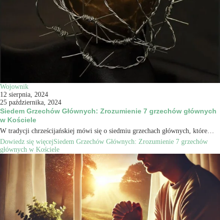
Wojownik
12 sierpnia, 2024
25 października, 2024
Siedem Grzechów Głównych: Zrozumienie 7 grzechów głównych
w Kościele
W tradycji chrześcijańskiej mówi się o siedmiu grzechach głównych, które…
Dowiedz się więcej
Siedem Grzechów Głównych: Zrozumienie 7 grzechów
głównych w Kościele