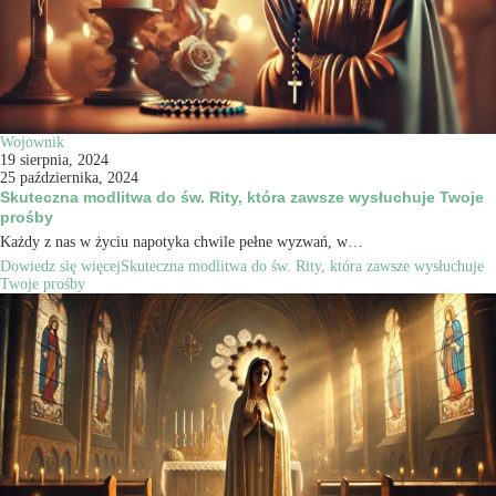
Wojownik
19 sierpnia, 2024
25 października, 2024
Skuteczna modlitwa do św. Rity, która zawsze wysłuchuje Twoje
prośby
Każdy z nas w życiu napotyka chwile pełne wyzwań, w…
Dowiedz się więcej
Skuteczna modlitwa do św. Rity, która zawsze wysłuchuje
Twoje prośby