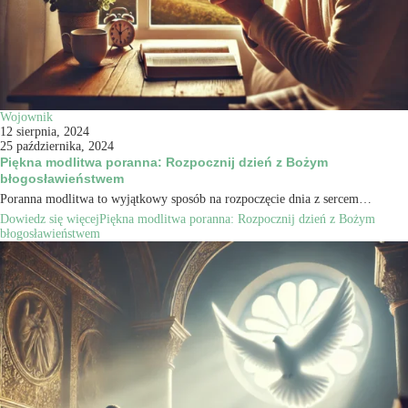
Wojownik
12 sierpnia, 2024
25 października, 2024
Piękna modlitwa poranna: Rozpocznij dzień z Bożym
błogosławieństwem
Poranna modlitwa to wyjątkowy sposób na rozpoczęcie dnia z sercem…
Dowiedz się więcej
Piękna modlitwa poranna: Rozpocznij dzień z Bożym
błogosławieństwem