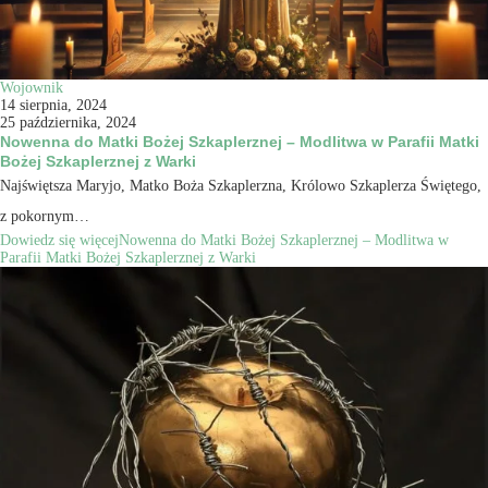
Wojownik
14 sierpnia, 2024
25 października, 2024
Nowenna do Matki Bożej Szkaplerznej – Modlitwa w Parafii Matki
Bożej Szkaplerznej z Warki
Najświętsza Maryjo, Matko Boża Szkaplerzna, Królowo Szkaplerza Świętego,
z pokornym…
Dowiedz się więcej
Nowenna do Matki Bożej Szkaplerznej – Modlitwa w
Parafii Matki Bożej Szkaplerznej z Warki