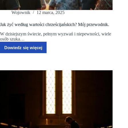
Wojownik
12 marca, 2025
Jak żyć według wartości chrześcijańskich? Mój przewodnik.
W dzisiejszym świecie, pełnym wyzwań i niepewności, wiele
osób szuka…
Dowiedz się więcej
Jak
żyć
według
wartości
chrześcijańskich?
Mój
przewodnik.