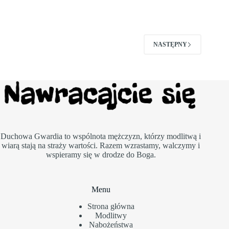
–
tradycje,
procesje
i
długi
NASTĘPNY
weekend
Duchowa Gwardia to wspólnota mężczyzn, którzy modlitwą i
wiarą stają na straży wartości. Razem wzrastamy, walczymy i
wspieramy się w drodze do Boga.
Menu
Strona główna
Modlitwy
Nabożeństwa