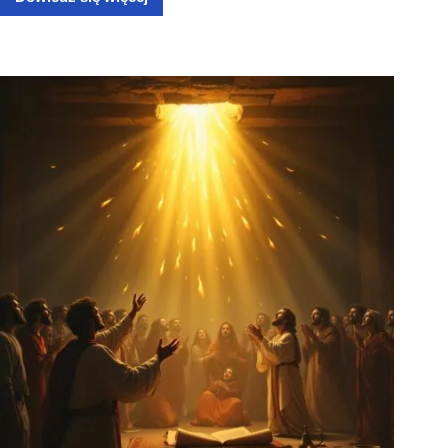
Dlaczego
warto
czytać
i
rozważać
Pismo
Świętego?