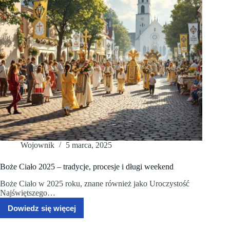
Wojownik
5 marca, 2025
Boże Ciało 2025 – tradycje, procesje i długi weekend
Boże Ciało w 2025 roku, znane również jako Uroczystość
Najświętszego…
Dowiedz się więcej
Boże
Ciało
2025