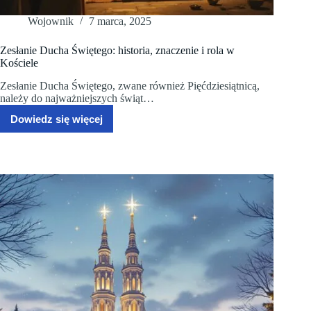
Wojownik
7 marca, 2025
Zesłanie Ducha Świętego: historia, znaczenie i rola w
Kościele
Zesłanie Ducha Świętego, zwane również Pięćdziesiątnicą,
należy do najważniejszych świąt…
Dowiedz się więcej
Zesłanie
Ducha
Świętego:
historia,
znaczenie
i
rola
w
Kościele