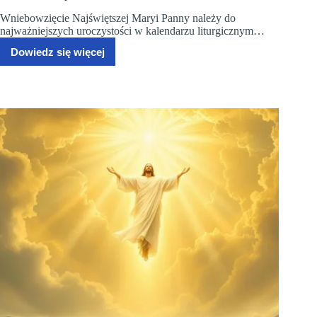
Wniebowzięcie Najświętszej Maryi Panny należy do
najważniejszych uroczystości w kalendarzu liturgicznym…
Dowiedz się więcej
Wniebowzięcie
Najświętszej
Maryi
Panny
2025:
tradycje
i
znaczenie
święta