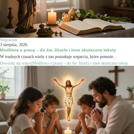
Wojownik
3 sierpnia, 2026
Modlitwa o pracę – do św. Józefa i inne skuteczne teksty
W trudnych czasach wielu z nas poszukuje wsparcia, które pomoże…
Dowiedz się więcej
Modlitwa o pracę – do św. Józefa i inne skuteczne teksty