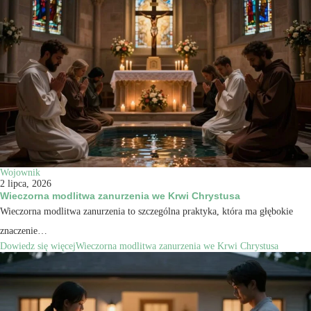
Wojownik
2 lipca, 2026
Wieczorna modlitwa zanurzenia we Krwi Chrystusa
Wieczorna modlitwa zanurzenia to szczególna praktyka, która ma głębokie
znaczenie…
Dowiedz się więcej
Wieczorna modlitwa zanurzenia we Krwi Chrystusa