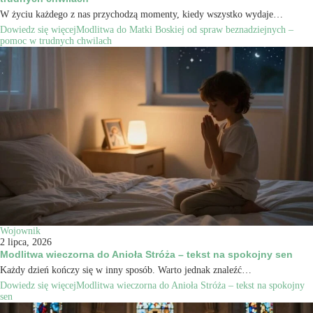
W życiu każdego z nas przychodzą momenty, kiedy wszystko wydaje…
Dowiedz się więcej
Modlitwa do Matki Boskiej od spraw beznadziejnych –
pomoc w trudnych chwilach
Wojownik
2 lipca, 2026
Modlitwa wieczorna do Anioła Stróża – tekst na spokojny sen
Każdy dzień kończy się w inny sposób. Warto jednak znaleźć…
Dowiedz się więcej
Modlitwa wieczorna do Anioła Stróża – tekst na spokojny
sen