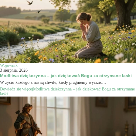
Wojownik
3 sierpnia, 2026
Modlitwa dziękczynna – jak dziękować Bogu za otrzymane łaski
W życiu każdego z nas są chwile, kiedy pragniemy wyrazić…
Dowiedz się więcej
Modlitwa dziękczynna – jak dziękować Bogu za otrzymane
łaski