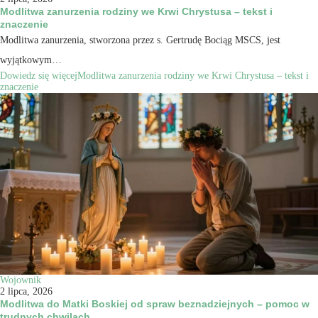
Modlitwa zanurzenia rodziny we Krwi Chrystusa – tekst i
znaczenie
Modlitwa zanurzenia, stworzona przez s. Gertrudę Bociąg MSCS, jest
wyjątkowym…
Dowiedz się więcej
Modlitwa zanurzenia rodziny we Krwi Chrystusa – tekst i
znaczenie
Wojownik
2 lipca, 2026
Modlitwa do Matki Boskiej od spraw beznadziejnych – pomoc w
trudnych chwilach