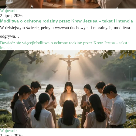
Wojownik
2 lipca, 2026
Modlitwa o ochronę rodziny przez Krew Jezusa – tekst i intencja
W dzisiejszym świecie, pełnym wyzwań duchowych i moralnych, modlitwa
odgrywa…
Dowiedz się więcej
Modlitwa o ochronę rodziny przez Krew Jezusa – tekst i
intencja
Wojownik
2 lipca, 2026