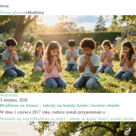
świat.
Strona główna
Modlitwy
Wojownik
3 sierpnia, 2026
Modlitwa za dzieci – teksty na każdy dzień i trudne chwile
W dniu 1 czerwca 2017 roku, rodzice zostali przypomniani o…
Dowiedz się więcej
Modlitwa za dzieci – teksty na każdy dzień i trudne chwile