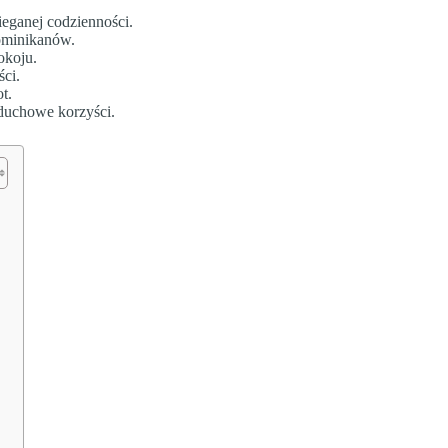
eganej codzienności.
Dominikanów.
okoju.
ści.
t.
duchowe korzyści.