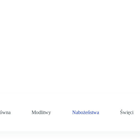
łówna
Modlitwy
Nabożeństwa
Święci