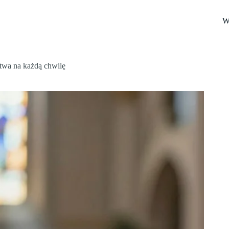
W
itwa na każdą chwilę