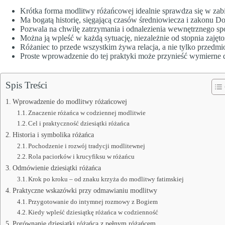
Krótka forma modlitwy różańcowej idealnie sprawdza się w zabi
Ma bogatą historię, sięgającą czasów średniowiecza i zakonu 
Pozwala na chwilę zatrzymania i odnalezienia wewnętrznego sp
Można ją wpleść w każdą sytuację, niezależnie od stopnia zajęto
Różaniec to przede wszystkim żywa relacja, a nie tylko przedmio
Proste wprowadzenie do tej praktyki może przynieść wymierne 
Spis Treści
Wprowadzenie do modlitwy różańcowej
Znaczenie różańca w codziennej modlitwie
Cel i praktyczność dziesiątki różańca
Historia i symbolika różańca
Pochodzenie i rozwój tradycji modlitewnej
Rola paciorków i krucyfiksu w różańcu
Odmówienie dziesiątki różańca
Krok po kroku – od znaku krzyża do modlitwy fatimskiej
Praktyczne wskazówki przy odmawianiu modlitwy
Przygotowanie do intymnej rozmowy z Bogiem
Kiedy wpleść dziesiątkę różańca w codzienność
Porównanie dziesiątki różańca z pełnym różańcem