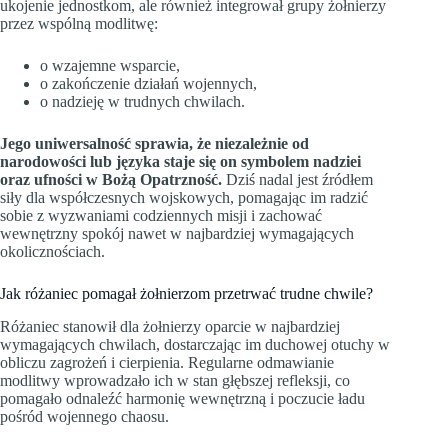
ukojenie jednostkom, ale również integrował grupy żołnierzy
przez wspólną modlitwę:
o wzajemne wsparcie,
o zakończenie działań wojennych,
o nadzieję w trudnych chwilach.
Jego uniwersalność sprawia, że niezależnie od
narodowości lub języka staje się on symbolem nadziei
oraz ufności w Bożą Opatrzność.
Dziś nadal jest źródłem
siły dla współczesnych wojskowych, pomagając im radzić
sobie z wyzwaniami codziennych misji i zachować
wewnętrzny spokój nawet w najbardziej wymagających
okolicznościach.
Jak różaniec pomagał żołnierzom przetrwać trudne chwile?
Różaniec stanowił dla żołnierzy oparcie w najbardziej
wymagających chwilach, dostarczając im duchowej otuchy w
obliczu zagrożeń i cierpienia. Regularne odmawianie
modlitwy wprowadzało ich w stan głębszej refleksji, co
pomagało odnaleźć harmonię wewnętrzną i poczucie ładu
pośród wojennego chaosu.