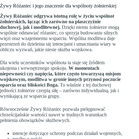
Żywy Różaniec i jego znaczenie dla wspólnoty żołnierskiej
Żywy Różaniec odgrywa istotną rolę w życiu wspólnot
żołnierskich, łącząc ich zarówno na płaszczyźnie
duchowej, jak i modlitewnej.
Dzięki niemu żołnierze mogą
wspólnie odmawiać różaniec, co sprzyja budowaniu silnych
więzi oraz wzajemnemu wsparciu. Wspólna modlitwa daje
przestrzeń do dzielenia się intencjami i umacniania wiary w
obliczu wyzwań, jakie niesie służba wojskowa.
Dla wielu uczestników wspólnota ta staje się źródłem
ukojenia i wewnętrznego spokoju.
W momentach
niepewności czy napięcia, które często towarzyszą misjom
wojskowym, modlitwa w gronie innych przynosi poczucie
oparcia oraz bliskości Boga.
To właśnie z tej duchowej
jedności żołnierze czerpią siłę – zarówno indywidualną, jak i
wynikającą ze wsparcia grupy.
Równocześnie Żywy Różaniec pozwala pielęgnować
chrześcijańskie wartości nawet w trudnych warunkach
pełnienia obowiązków służbowych.
intencje dotyczące ochrony podczas działań wojennych,
prośby o pokój,