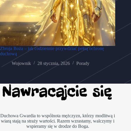
Zbroja Boża – jak codziennie przywdziać pełną ochronę
duchową
Wojownik
28 stycznia, 2026
Porady
Duchowa Gwardia to wspólnota mężczyzn, którzy modlitwą i
wiarą stają na straży wartości. Razem wzrastamy, walczymy i
wspieramy się w drodze do Boga.