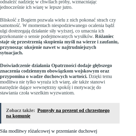
odnaleźć nadzieję w chwilach próby, wzmacniając
jednocześnie ich wiarę w lepsze jutro.
Bliskość z Bogiem pozwala wielu z nich pokonać strach czy
samotność. W momentach niespodziewanego ocalenia bądź
ulgi dostrzegają działanie siły wyższej, co umacnia ich
przekonanie o sensie podejmowanych wysiłków.
Różaniec
staje się przestrzenią skupienia myśli na wierze i zaufaniu,
przynosząc ukojenie nawet w najtrudniejszych
sytuacjach.
Doświadczenie działania Opatrzności dodaje głębszego
znaczenia codziennym obowiązkom wojskowym oraz
przypomina o wadze duchowych wartości.
Dzięki temu
modlitwa nie tylko wyraża ich wiarę, ale także stanowi
narzędzie dające wewnętrzny spokój i motywację do
stawiania czoła wszelkim wyzwaniom.
Zobacz także:
Pomysły na prezent od chrzestnego
na komunię
Siła modlitwy różańcowej w przemianie duchowej