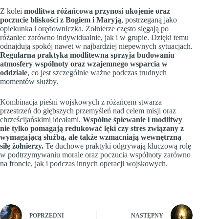
Z kolei
modlitwa różańcowa przynosi ukojenie oraz
poczucie bliskości z Bogiem i Maryją
, postrzeganą jako
opiekunka i orędowniczka. Żołnierze często sięgają po
różaniec zarówno indywidualnie, jak i w grupie. Dzięki temu
odnajdują spokój nawet w najbardziej niepewnych sytuacjach.
Regularna praktyka modlitewna sprzyja budowaniu
atmosfery wspólnoty oraz wzajemnego wsparcia w
oddziale
, co jest szczególnie ważne podczas trudnych
momentów służby.
Kombinacja pieśni wojskowych z różańcem stwarza
przestrzeń do głębszych przemyśleń nad celem misji oraz
chrześcijańskimi ideałami.
Wspólne śpiewanie i modlitwy
nie tylko pomagają redukować lęki czy stres związany z
wymagającą służbą, ale także wzmacniają wewnętrzną
siłę żołnierzy.
Te duchowe praktyki odgrywają kluczową rolę
w podtrzymywaniu morale oraz poczucia wspólnoty zarówno
na froncie, jak i podczas innych operacji wojskowych.
POPRZEDNI
NASTĘPNY