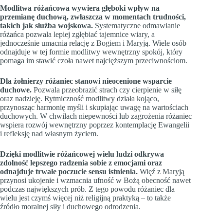
Modlitwa różańcowa wywiera głęboki wpływ na
przemianę duchową, zwłaszcza w momentach trudności,
takich jak służba wojskowa.
Systematyczne odmawianie
różańca pozwala lepiej zgłębiać tajemnice wiary, a
jednocześnie umacnia relację z Bogiem i Maryją. Wiele osób
odnajduje w tej formie modlitwy wewnętrzny spokój, który
pomaga im stawić czoła nawet najcięższym przeciwnościom.
Dla żołnierzy różaniec stanowi nieocenione wsparcie
duchowe.
Pozwala przeobrazić strach czy cierpienie w siłę
oraz nadzieję. Rytmiczność modlitwy działa kojąco,
przynosząc harmonię myśli i skupiając uwagę na wartościach
duchowych. W chwilach niepewności lub zagrożenia różaniec
wspiera rozwój wewnętrzny poprzez kontemplację Ewangelii
i refleksję nad własnym życiem.
Dzięki modlitwie różańcowej wielu ludzi odkrywa
zdolność lepszego radzenia sobie z emocjami oraz
odnajduje trwałe poczucie sensu istnienia.
Więź z Maryją
przynosi ukojenie i wzmacnia ufność w Bożą obecność nawet
podczas największych prób. Z tego powodu różaniec dla
wielu jest czymś więcej niż religijną praktyką – to także
źródło moralnej siły i duchowego odrodzenia.