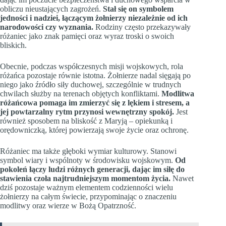
obliczu nieustających zagrożeń.
Stał się on symbolem
jedności i nadziei, łączącym żołnierzy niezależnie od ich
narodowości czy wyznania.
Rodziny często przekazywały
różaniec jako znak pamięci oraz wyraz troski o swoich
bliskich.
Obecnie, podczas współczesnych misji wojskowych, rola
różańca pozostaje równie istotna. Żołnierze nadal sięgają po
niego jako źródło siły duchowej, szczególnie w trudnych
chwilach służby na terenach objętych konfliktami.
Modlitwa
różańcowa pomaga im zmierzyć się z lękiem i stresem, a
jej powtarzalny rytm przynosi wewnętrzny spokój.
Jest
również sposobem na bliskość z Maryją – opiekunką i
orędowniczką, której powierzają swoje życie oraz ochronę.
Różaniec ma także głęboki wymiar kulturowy. Stanowi
symbol wiary i wspólnoty w środowisku wojskowym.
Od
pokoleń łączy ludzi różnych generacji, dając im siłę do
stawienia czoła najtrudniejszym momentom życia.
Nawet
dziś pozostaje ważnym elementem codzienności wielu
żołnierzy na całym świecie, przypominając o znaczeniu
modlitwy oraz wierze w Bożą Opatrzność.