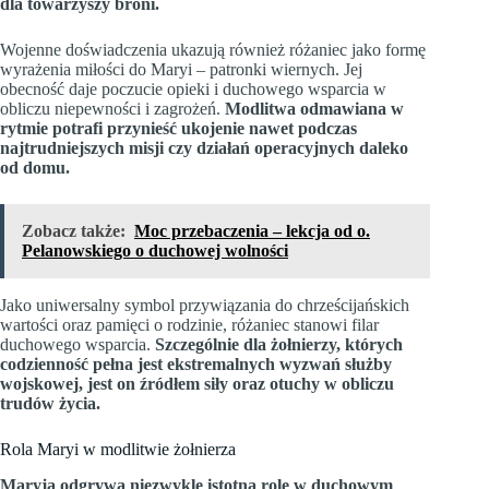
dla towarzyszy broni.
Wojenne doświadczenia ukazują również różaniec jako formę
wyrażenia miłości do Maryi – patronki wiernych. Jej
obecność daje poczucie opieki i duchowego wsparcia w
obliczu niepewności i zagrożeń.
Modlitwa odmawiana w
rytmie potrafi przynieść ukojenie nawet podczas
najtrudniejszych misji czy działań operacyjnych daleko
od domu.
Zobacz także:
Moc przebaczenia – lekcja od o.
Pelanowskiego o duchowej wolności
Jako uniwersalny symbol przywiązania do chrześcijańskich
wartości oraz pamięci o rodzinie, różaniec stanowi filar
duchowego wsparcia.
Szczególnie dla żołnierzy, których
codzienność pełna jest ekstremalnych wyzwań służby
wojskowej, jest on źródłem siły oraz otuchy w obliczu
trudów życia.
Rola Maryi w modlitwie żołnierza
Maryja odgrywa niezwykle istotną rolę w duchowym