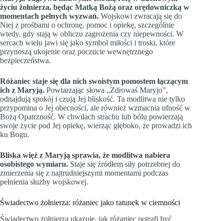
życiu żołnierza, będąc Matką Bożą oraz orędowniczką w
momentach pełnych wyzwań.
Wojskowi zwracają się do
Niej z prośbami o ochronę, pomoc i opiekę, szczególnie
wtedy, gdy stają w obliczu zagrożenia czy niepewności. W
sercach wielu jawi się jako symbol miłości i troski, które
przynoszą ukojenie oraz poczucie wewnętrznego
bezpieczeństwa.
Różaniec staje się dla nich swoistym pomostem łączącym
ich z Maryją.
Powtarzając słowa „Zdrowaś Maryjo”,
odnajdują spokój i czują Jej bliskość. Ta modlitwa nie tylko
przypomina o Jej obecności, ale również wzmacnia ufność w
Bożą Opatrzność. W chwilach strachu lub bólu powierzają
swoje życie pod Jej opiekę, wierząc głęboko, że prowadzi ich
ku Bogu.
Bliska więź z Maryją sprawia, że modlitwa nabiera
osobistego wymiaru.
Staje się źródłem siły potrzebnej do
zmierzenia się z najtrudniejszymi momentami podczas
pełnienia służby wojskowej.
Świadectwo żołnierza: różaniec jako ratunek w ciemności
Świadectwo żołnierza ukazuje, jak różaniec potrafi być