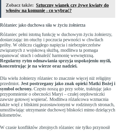
Zobacz także:
Sztuczny wianek czy żywe kwiaty do
włosów na komunię - co wybrać?
Różaniec jako duchowa siła w życiu żołnierza
Różaniec pełni istotną funkcję w duchowym życiu żołnierzy,
dostarczając im otuchy i poczucia pewności w chwilach
próby. W obliczu ciągłego napięcia i niebezpieczeństw
związanych z wojskową służbą, modlitwa ta pomaga
opanować strach i odnaleźć harmonię wewnętrzną.
Regularny rytm odmawiania sprzyja uspokojeniu myśli,
koncentrując je na wierze oraz nadziei.
Dla wielu żołnierzy różaniec to znacznie więcej niż religijny
przedmiot.
Jest postrzegany jako znak opieki Matki Bożej i
symbol ochrony.
Często noszą go przy sobie, traktując jako
przypomnienie o obecności Maryi – czułej orędowniczki
zawsze gotowej wspierać. Modlitwa różańcowa wzmacnia
także więź z bliskimi pozostawionymi w rodzinnych stronach,
umożliwiając utrzymanie duchowej bliskości mimo dzielących
kilometrów.
W czasie konfliktów zbrojnych różaniec nie tylko przynosił