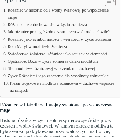
Spis Treści
Różaniec w historii: od I wojny światowej po współczesne
misje
Różaniec jako duchowa siła w życiu żołnierza
Jak różaniec pomagał żołnierzom przetrwać trudne chwile?
Różaniec jako symbol miłości i wierności w życiu żołnierza
Rola Maryi w modlitwie żołnierza
Świadectwo żołnierza: różaniec jako ratunek w ciemności
Opatrzność Boża w życiu żołnierza dzięki modlitwie
Siła modlitwy różańcowej w przemianie duchowej
Żywy Różaniec i jego znaczenie dla wspólnoty żołnierskiej
Pieśni wojskowe i modlitwa różańcowa – duchowe wsparcie
na misjach
Różaniec w historii: od I wojny światowej po współczesne
misje
Historia różańca w życiu żołnierzy ma swoje źródła już w
czasach I wojny światowej. W tamtym okresie modlitwa ta
była szeroko praktykowana przez walczących na froncie,
dając im poczucie bezpieczeństwa i duchowego wsparcia w