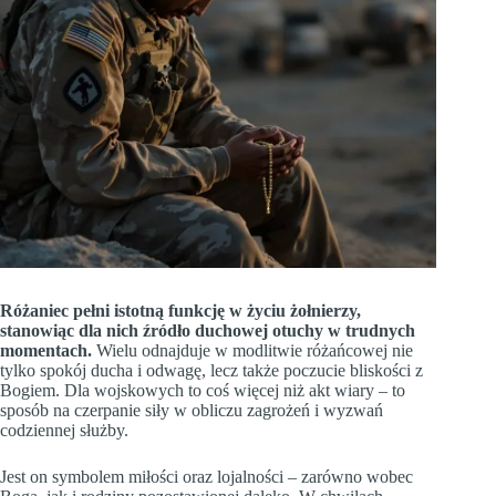
Różaniec pełni istotną funkcję w życiu żołnierzy,
stanowiąc dla nich źródło duchowej otuchy w trudnych
momentach.
Wielu odnajduje w modlitwie różańcowej nie
tylko spokój ducha i odwagę, lecz także poczucie bliskości z
Bogiem. Dla wojskowych to coś więcej niż akt wiary – to
sposób na czerpanie siły w obliczu zagrożeń i wyzwań
codziennej służby.
Jest on symbolem miłości oraz lojalności – zarówno wobec