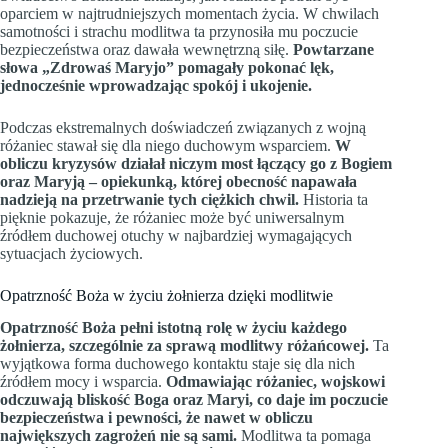
oparciem w najtrudniejszych momentach życia. W chwilach
samotności i strachu modlitwa ta przynosiła mu poczucie
bezpieczeństwa oraz dawała wewnętrzną siłę.
Powtarzane
słowa „Zdrowaś Maryjo” pomagały pokonać lęk,
jednocześnie wprowadzając spokój i ukojenie.
Podczas ekstremalnych doświadczeń związanych z wojną
różaniec stawał się dla niego duchowym wsparciem.
W
obliczu kryzysów działał niczym most łączący go z Bogiem
oraz Maryją – opiekunką, której obecność napawała
nadzieją na przetrwanie tych ciężkich chwil.
Historia ta
pięknie pokazuje, że różaniec może być uniwersalnym
źródłem duchowej otuchy w najbardziej wymagających
sytuacjach życiowych.
Opatrzność Boża w życiu żołnierza dzięki modlitwie
Opatrzność Boża pełni istotną rolę w życiu każdego
żołnierza, szczególnie za sprawą modlitwy różańcowej.
Ta
wyjątkowa forma duchowego kontaktu staje się dla nich
źródłem mocy i wsparcia.
Odmawiając różaniec, wojskowi
odczuwają bliskość Boga oraz Maryi, co daje im poczucie
bezpieczeństwa i pewności, że nawet w obliczu
największych zagrożeń nie są sami.
Modlitwa ta pomaga