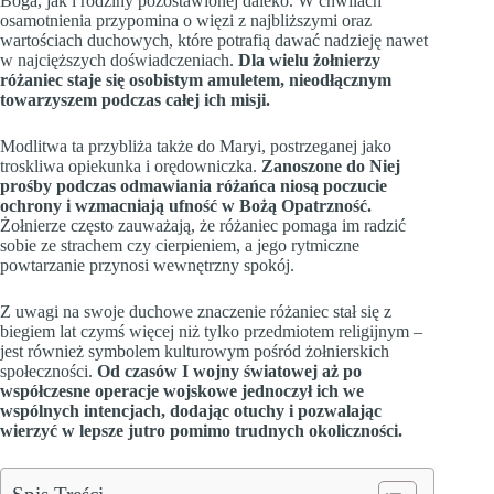
Boga, jak i rodziny pozostawionej daleko. W chwilach
osamotnienia przypomina o więzi z najbliższymi oraz
wartościach duchowych, które potrafią dawać nadzieję nawet
w najcięższych doświadczeniach.
Dla wielu żołnierzy
różaniec staje się osobistym amuletem, nieodłącznym
towarzyszem podczas całej ich misji.
Modlitwa ta przybliża także do Maryi, postrzeganej jako
troskliwa opiekunka i orędowniczka.
Zanoszone do Niej
prośby podczas odmawiania różańca niosą poczucie
ochrony i wzmacniają ufność w Bożą Opatrzność.
Żołnierze często zauważają, że różaniec pomaga im radzić
sobie ze strachem czy cierpieniem, a jego rytmiczne
powtarzanie przynosi wewnętrzny spokój.
Z uwagi na swoje duchowe znaczenie różaniec stał się z
biegiem lat czymś więcej niż tylko przedmiotem religijnym –
jest również symbolem kulturowym pośród żołnierskich
społeczności.
Od czasów I wojny światowej aż po
współczesne operacje wojskowe jednoczył ich we
wspólnych intencjach, dodając otuchy i pozwalając
wierzyć w lepsze jutro pomimo trudnych okoliczności.