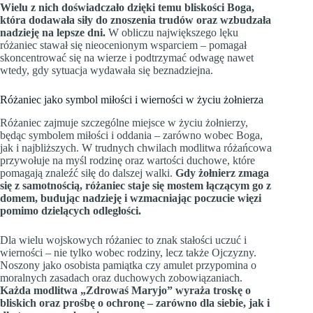
Wielu z nich doświadczało dzięki temu bliskości Boga,
która dodawała siły do znoszenia trudów oraz wzbudzała
nadzieję na lepsze dni.
W obliczu największego lęku
różaniec stawał się nieocenionym wsparciem – pomagał
skoncentrować się na wierze i podtrzymać odwagę nawet
wtedy, gdy sytuacja wydawała się beznadziejna.
Różaniec jako symbol miłości i wierności w życiu żołnierza
Różaniec zajmuje szczególne miejsce w życiu żołnierzy,
będąc symbolem miłości i oddania – zarówno wobec Boga,
jak i najbliższych. W trudnych chwilach modlitwa różańcowa
przywołuje na myśl rodzinę oraz wartości duchowe, które
pomagają znaleźć siłę do dalszej walki.
Gdy żołnierz zmaga
się z samotnością, różaniec staje się mostem łączącym go z
domem, budując nadzieję i wzmacniając poczucie więzi
pomimo dzielących odległości.
Dla wielu wojskowych różaniec to znak stałości uczuć i
wierności – nie tylko wobec rodziny, lecz także Ojczyzny.
Noszony jako osobista pamiątka czy amulet przypomina o
moralnych zasadach oraz duchowych zobowiązaniach.
Każda modlitwa „Zdrowaś Maryjo” wyraża troskę o
bliskich oraz prośbę o ochronę – zarówno dla siebie, jak i