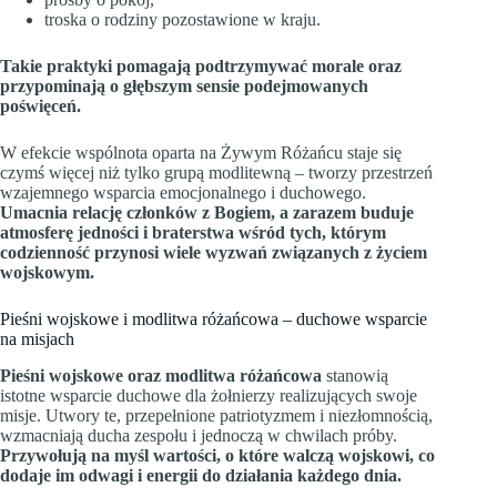
troska o rodziny pozostawione w kraju.
Takie praktyki pomagają podtrzymywać morale oraz
przypominają o głębszym sensie podejmowanych
poświęceń.
W efekcie wspólnota oparta na Żywym Różańcu staje się
czymś więcej niż tylko grupą modlitewną – tworzy przestrzeń
wzajemnego wsparcia emocjonalnego i duchowego.
Umacnia relację członków z Bogiem, a zarazem buduje
atmosferę jedności i braterstwa wśród tych, którym
codzienność przynosi wiele wyzwań związanych z życiem
wojskowym.
Pieśni wojskowe i modlitwa różańcowa – duchowe wsparcie
na misjach
Pieśni wojskowe oraz modlitwa różańcowa
stanowią
istotne wsparcie duchowe dla żołnierzy realizujących swoje
misje. Utwory te, przepełnione patriotyzmem i niezłomnością,
wzmacniają ducha zespołu i jednoczą w chwilach próby.
Przywołują na myśl wartości, o które walczą wojskowi, co
dodaje im odwagi i energii do działania każdego dnia.